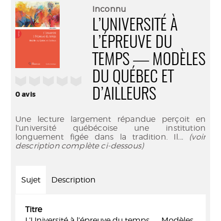
(Nouve
par
Inconnu
fenêtr
mail
L’UNIVERSITÉ À
L’ÉPREUVE DU
TEMPS ― MODÈLES
DU QUÉBEC ET
/5
D’AILLEURS
0
avis
Une lecture largement répandue perçoit en
l’université québécoise une institution
longuement figée dans la tradition. Il
... (voir
description complète ci-dessous)
Sujet
Description
Titre
L’Université à l’épreuve du temps ― Modèles