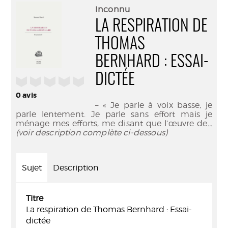
(Nouve
par
Inconnu
fenêtr
mail
LA RESPIRATION DE
THOMAS
BERNHARD : ESSAI-
DICTÉE
/5
0
avis
– « Je parle à voix basse, je
parle lentement. Je parle sans effort mais je
ménage mes efforts, me disant que l’œuvre de
...
(voir description complète ci-dessous)
Sujet
Description
Titre
La respiration de Thomas Bernhard : Essai-
dictée