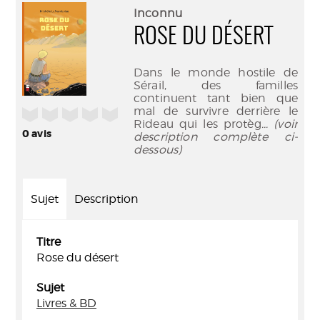
(Nouve
par
Inconnu
fenêtr
mail
ROSE DU DÉSERT
Dans le monde hostile de
Sérail, des familles
continuent tant bien que
mal de survivre derrière le
/5
Rideau qui les protèg
... (voir
0
avis
description complète ci-
dessous)
Sujet
Description
Titre
Rose du désert
Sujet
Livres & BD