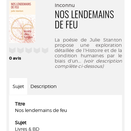
(Nouve
par
Inconnu
fenêtr
mail
NOS LENDEMAINS
DE FEU
La poésie de Julie Stanton
propose une exploration
/5
détaillée de l’Histoire et de la
condition humaines par le
0
avis
biais d’un
... (voir description
complète ci-dessous)
Sujet
Description
Titre
Nos lendemains de feu
Sujet
Livres & BD