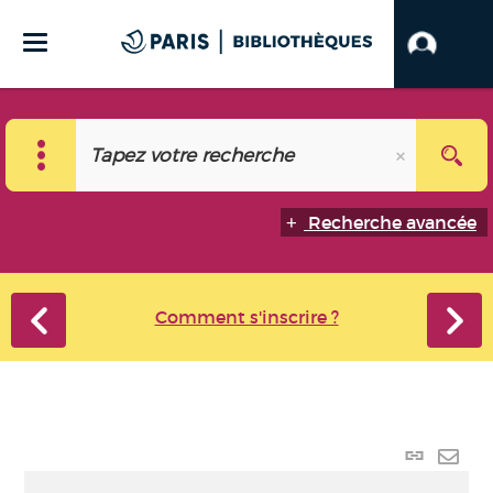
Recherche avancée
Comment s'inscrire ?
Lien
perma
Envo