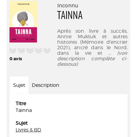
(Nouve
par
Inconnu
fenêtr
mail
TAINNA
Après son livre à succès,
Annie Muktuk et autres
histoires (Mémoire d’encrier
2021), ancré dans le Nord,
/5
dans la vie et
... (voir
description complète ci-
0
avis
dessous)
Sujet
Description
Titre
Tainna
Sujet
Livres & BD