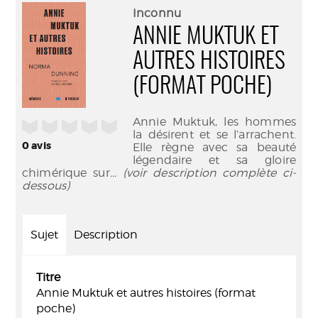
(Nouve
par
Inconnu
fenêtr
mail
ANNIE MUKTUK ET
AUTRES HISTOIRES
(FORMAT POCHE)
Annie Muktuk, les hommes
/5
la désirent et se l’arrachent.
0
avis
Elle règne avec sa beauté
légendaire et sa gloire
chimérique sur
... (voir description complète ci-
dessous)
Sujet
Description
Titre
Annie Muktuk et autres histoires (format
poche)