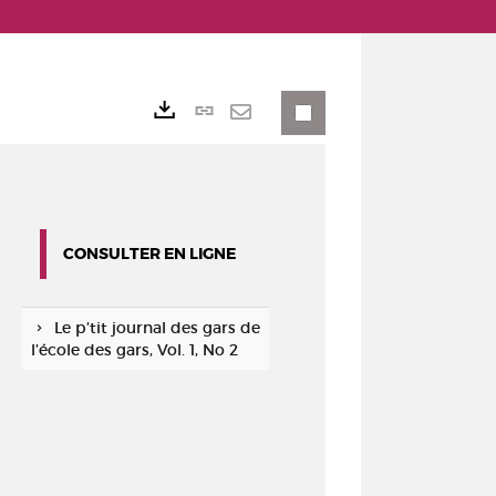
Lien
Exports
permanent
Envoyer
(Nouvelle
par
fenêtre)
mail
CONSULTER EN LIGNE
Le p’tit journal des gars de
l’école des gars, Vol. 1, No 2