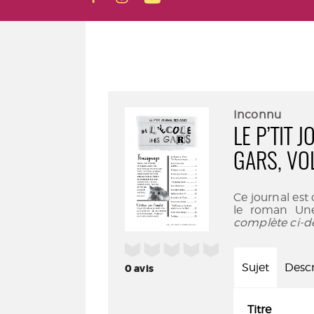
Inconnu
LE P’TIT 
GARS, VOL
Ce journal est
le roman Une 
complète ci-d
/5
Sujet
Descr
0
avis
Titre