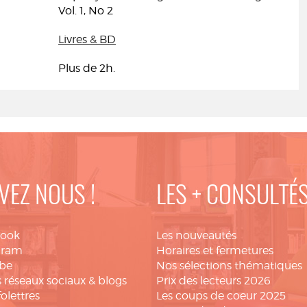
Vol. 1, No 2
Livres & BD
Plus de 2h.
VEZ NOUS !
LES + CONSULTÉ
book
Les nouveautés
gram
Horaires et fermetures
be
Nos sélections thématiques
 réseaux sociaux & blogs
Prix des lecteurs 2026
folettres
Les coups de coeur 2025