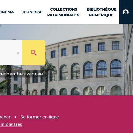
COLLECTIONS
BIBLIOTHÈQUE
CINÉMA
JEUNESSE
PATRIMONIALES
NUMÉRIQUE
Recherche avancée
achat
Se former en ligne
infolettres