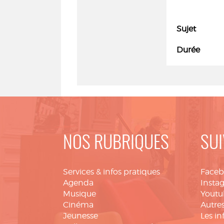
Sujet
Durée
NOS RUBRIQUES
SUI
Services & infos pratiques
Face
Agenda
Insta
Musique
Youtu
Cinéma
Autres
Jeunesse
Les in