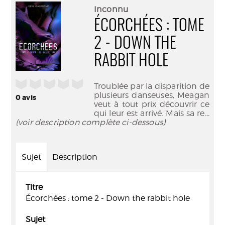
(Nouve
par
Inconnu
fenêtr
mail
ÉCORCHÉES : TOME
2 - DOWN THE
RABBIT HOLE
/5
Troublée par la disparition de
plusieurs danseuses, Meagan
0
avis
veut à tout prix découvrir ce
qui leur est arrivé. Mais sa re
...
(voir description complète ci-dessous)
Sujet
Description
Titre
Écorchées : tome 2 - Down the rabbit hole
Sujet