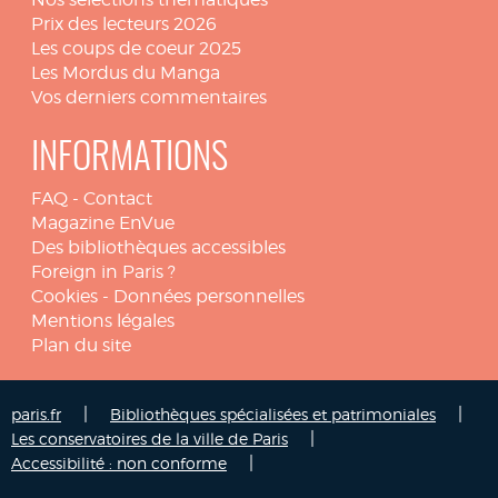
Prix des lecteurs 2026
Les coups de coeur 2025
Les Mordus du Manga
Vos derniers commentaires
INFORMATIONS
FAQ
-
Contact
Magazine EnVue
Des bibliothèques accessibles
Foreign in Paris ?
Cookies
-
Données personnelles
Mentions légales
Plan du site
|
|
paris.fr
Bibliothèques spécialisées et patrimoniales
|
Les conservatoires de la ville de Paris
|
Accessibilité : non conforme