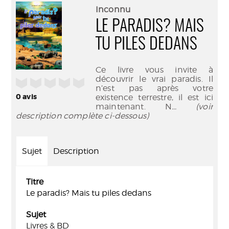
(Nouve
par
Inconnu
fenêtr
mail
LE PARADIS? MAIS
TU PILES DEDANS
Ce livre vous invite à
découvrir le vrai paradis. Il
/5
n’est pas après votre
0
avis
existence terrestre, il est ici
maintenant. N
... (voir
description complète ci-dessous)
Sujet
Description
Titre
Le paradis? Mais tu piles dedans
Sujet
Livres & BD