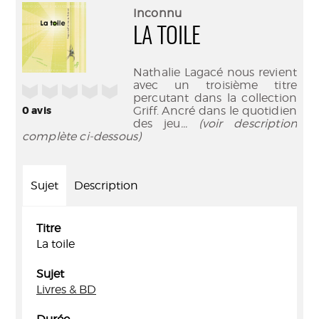
(Nouve
par
Inconnu
fenêtr
mail
LA TOILE
Nathalie Lagacé nous revient
avec un troisième titre
/5
percutant dans la collection
0
avis
Griff. Ancré dans le quotidien
des jeu
... (voir description
complète ci-dessous)
Sujet
Description
Titre
La toile
Sujet
Livres & BD