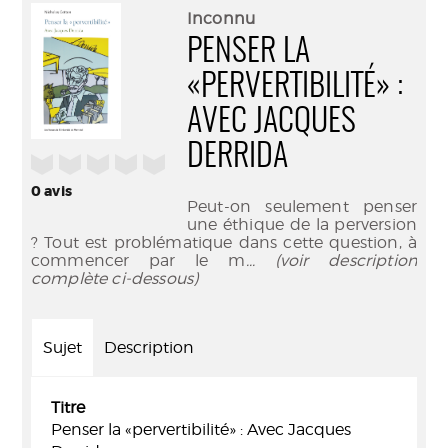
(Nouve
par
Inconnu
fenêtr
mail
PENSER LA
«PERVERTIBILITÉ» :
AVEC JACQUES
DERRIDA
/5
0
avis
Peut-on seulement penser
une éthique de la perversion
? Tout est problématique dans cette question, à
commencer par le m
... (voir description
complète ci-dessous)
Sujet
Description
Titre
Penser la «pervertibilité» : Avec Jacques