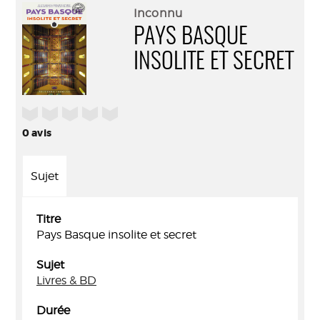
(Nouve
par
Inconnu
fenêtr
mail
PAYS BASQUE
INSOLITE ET SECRET
/5
0
avis
Sujet
Titre
Pays Basque insolite et secret
Sujet
Livres & BD
Durée