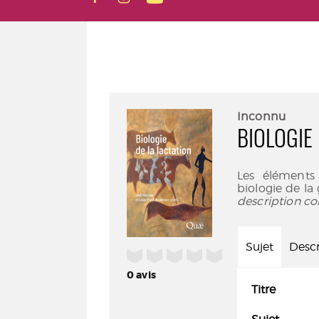
Inconnu
BIOLOGIE
Les éléments
biologie de l
description co
Sujet
Descr
/5
0
avis
Titre