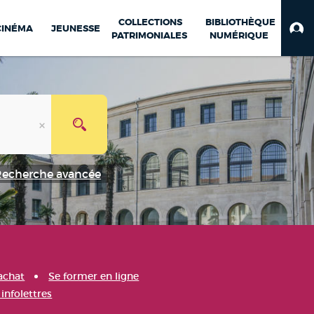
COLLECTIONS
BIBLIOTHÈQUE
CINÉMA
JEUNESSE
PATRIMONIALES
NUMÉRIQUE
Recherche avancée
achat
Se former en ligne
infolettres