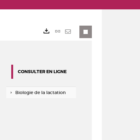
Lien
Exports
permanent
Envoyer
(Nouvelle
par
fenêtre)
mail
CONSULTER EN LIGNE
Biologie de la lactation