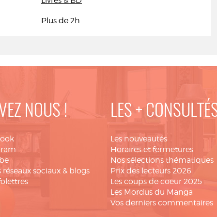
Livres & BD
Plus de 2h.
VEZ NOUS !
LES + CONSULTÉ
book
Les nouveautés
gram
Horaires et fermetures
be
Nos sélections thématiques
 réseaux sociaux & blogs
Prix des lecteurs 2026
folettres
Les coups de coeur 2025
Les Mordus du Manga
Vos derniers commentaires