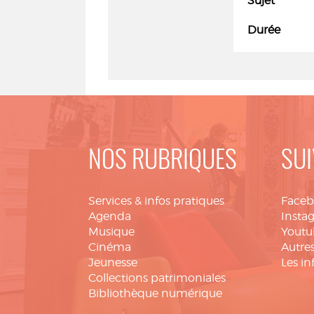
Sujet
Durée
NOS RUBRIQUES
SUI
Services & infos pratiques
Face
Agenda
Insta
Musique
Youtu
Cinéma
Autres
Jeunesse
Les in
Collections patrimoniales
Bibliothèque numérique