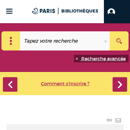
Recherche avancée
Comment s'inscrire ?
Lien
perma
Envo