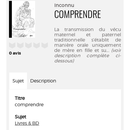
(Nouve
par
Inconnu
fenêtr
mail
COMPRENDRE
La transmission du vécu
maternel et paternel
traditionnelle s’établit de
/5
manière orale uniquement
de mère en fille et su
... (voir
0
avis
description complète ci-
dessous)
Sujet
Description
Titre
comprendre
Sujet
Livres & BD