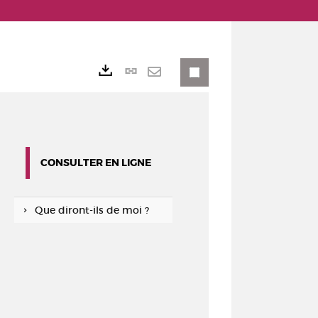
Lien
Exports
permanent
Envoyer
(Nouvelle
par
fenêtre)
mail
CONSULTER EN LIGNE
Que diront-ils de moi ?