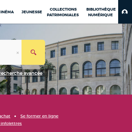
COLLECTIONS
BIBLIOTHÈQUE
CINÉMA
JEUNESSE
PATRIMONIALES
NUMÉRIQUE
Recherche avancée
achat
Se former en ligne
infolettres