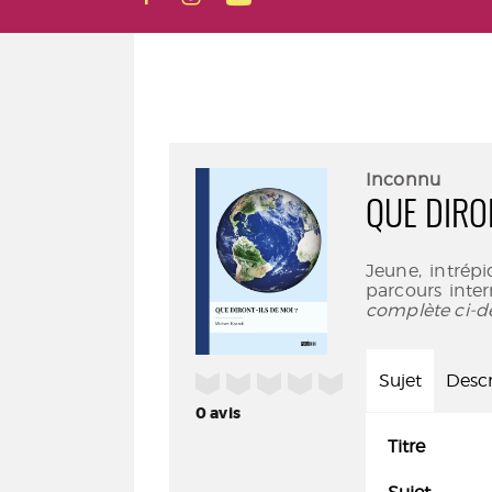
Inconnu
QUE DIRO
Jeune, intrép
parcours inter
complète ci-d
/5
Sujet
Descr
0
avis
Titre