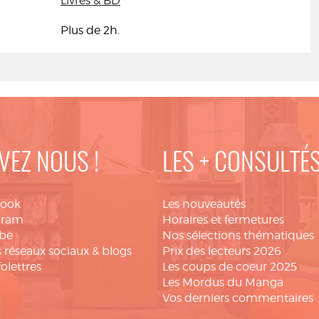
Livres & BD
Plus de 2h.
VEZ NOUS !
LES + CONSULTÉ
book
Les nouveautés
gram
Horaires et fermetures
be
Nos sélections thématiques
 réseaux sociaux & blogs
Prix des lecteurs 2026
folettres
Les coups de coeur 2025
Les Mordus du Manga
Vos derniers commentaires