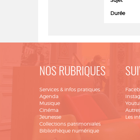
Sujet
Durée
NOS RUBRIQUES
SUI
Services & infos pratiques
Face
Agenda
Insta
Musique
Youtu
Cinéma
Autres
Jeunesse
Les in
Collections patrimoniales
Bibliothèque numérique