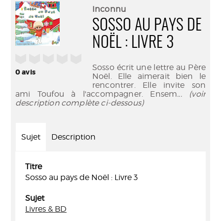
(Nouve
par
Inconnu
fenêtr
mail
SOSSO AU PAYS DE
NOËL : LIVRE 3
/5
Sosso écrit une lettre au Père
0
avis
Noël. Elle aimerait bien le
rencontrer. Elle invite son
ami Toufou à l'accompagner. Ensem
... (voir
description complète ci-dessous)
Sujet
Description
Titre
Sosso au pays de Noël : Livre 3
Sujet
Livres & BD