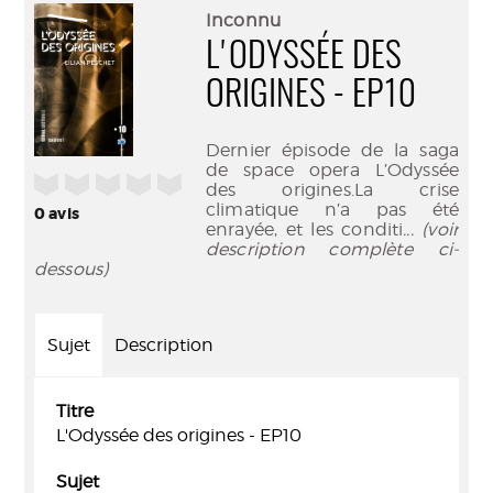
(Nouve
par
Inconnu
fenêtr
mail
L'ODYSSÉE DES
ORIGINES - EP10
Dernier épisode de la saga
de space opera L’Odyssée
/5
des origines.La crise
climatique n’a pas été
0
avis
enrayée, et les conditi
... (voir
description complète ci-
dessous)
Sujet
Description
Titre
L'Odyssée des origines - EP10
Sujet