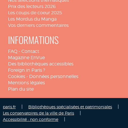
Nos sélections thématiques
Prix des lecteurs 2026
Les coups de coeur 2025
Les Mordus du Manga
Vos derniers commentaires
INFORMATIONS
FAQ
-
Contact
Magazine EnVue
Des bibliothèques accessibles
Foreign in Paris ?
Cookies
-
Données personnelles
Mentions légales
Plan du site
|
|
paris.fr
Bibliothèques spécialisées et patrimoniales
|
Les conservatoires de la ville de Paris
|
Accessibilité : non conforme