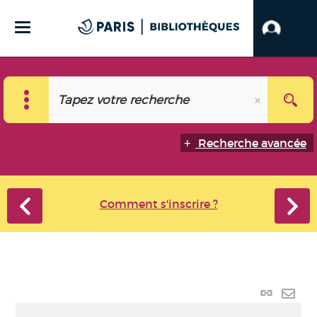
Recherche avancée
Comment s'inscrire ?
Lien
perma
Envo