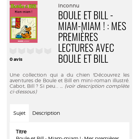
(Nouve
par
Inconnu
fenêtr
mail
BOULE ET BILL -
MIAM-MIAM ! : MES
PREMIÈRES
LECTURES AVEC
/5
BOULE ET BILL
0
avis
Une collection qui a du chien !Découvrez les
aventures de Boule et Bill en mini-roman illustré.
Cabot, Bill ? Si peu...
... (voir description complète
ci-dessous)
Sujet
Description
Titre
Boule et Bill - Miam-miam ! : Mes premières