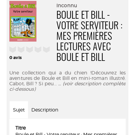
(Nouve
par
Inconnu
fenêtr
mail
BOULE ET BILL -
VOTRE SERVITEUR :
MES PREMIÈRES
LECTURES AVEC
/5
BOULE ET BILL
0
avis
Une collection qui a du chien !Découvrez les
aventures de Boule et Bill en mini-roman illustré.
Cabot, Bill ? Si peu...
... (voir description complète
ci-dessous)
Sujet
Description
Titre
Boule et Bill - Votre serviteur : Mes premières