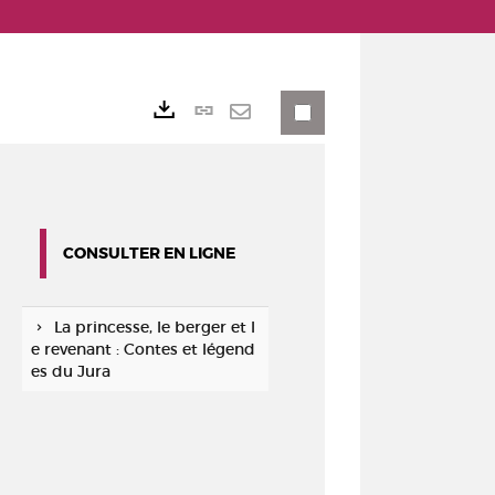
Lien
Exports
permanent
Envoyer
(Nouvelle
par
fenêtre)
mail
CONSULTER EN LIGNE
La princesse, le berger et l
e revenant : Contes et légend
es du Jura