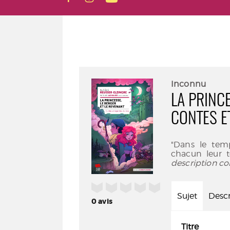
Inconnu
LA PRINCE
CONTES E
"Dans le tem
chacun leur t
description co
/5
Sujet
Descr
0
avis
Titre