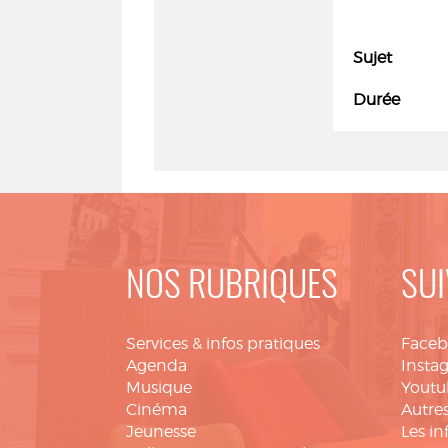
Sujet
Durée
NOS RUBRIQUES
SUI
Services & infos pratiques
Face
Agenda
Insta
Musique
Youtu
Cinéma
Autres
Jeunesse
Les in