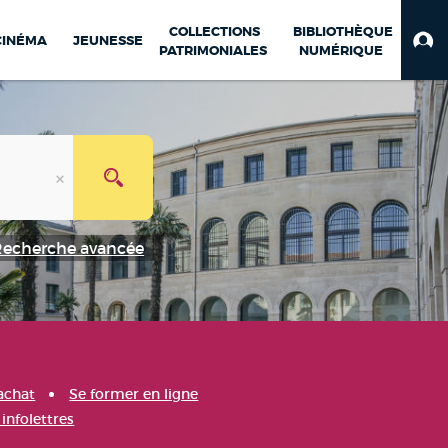
COLLECTIONS
BIBLIOTHÈQUE
CINÉMA
JEUNESSE
PATRIMONIALES
NUMÉRIQUE
Recherche avancée
achat
Se former en ligne
infolettres