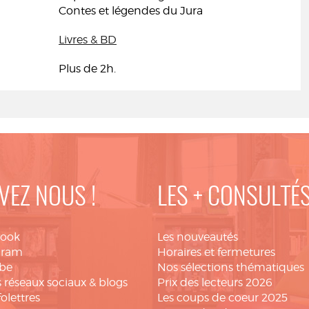
Contes et légendes du Jura
Livres & BD
Plus de 2h.
VEZ NOUS !
LES + CONSULTÉ
book
Les nouveautés
gram
Horaires et fermetures
be
Nos sélections thématiques
 réseaux sociaux & blogs
Prix des lecteurs 2026
folettres
Les coups de coeur 2025