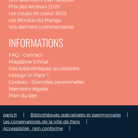
Prix des lecteurs 2026
Les coups de coeur 2025
Les Mordus du Manga
Vos derniers commentaires
INFORMATIONS
FAQ
-
Contact
Magazine EnVue
Des bibliothèques accessibles
Foreign in Paris ?
Cookies
-
Données personnelles
Mentions légales
Plan du site
|
|
paris.fr
Bibliothèques spécialisées et patrimoniales
|
Les conservatoires de la ville de Paris
|
Accessibilité : non conforme