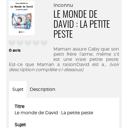
(Nouve
par
Inconnu
fenêtr
mail
LE MONDE DE
DAVID : LA PETITE
PESTE
/5
Maman assure Gaby que son
0
avis
petit frère l’aime, même s’il
est une vraie petite peste.
Est-ce que Maman a raisonDavid est a
... (voir
description complète ci-dessous)
Sujet
Description
Titre
Le monde de David : La petite peste
Sujet