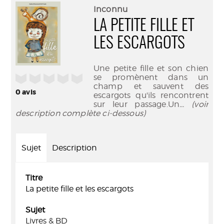
(Nouve
par
Inconnu
fenêtr
mail
LA PETITE FILLE ET
LES ESCARGOTS
Une petite fille et son chien
/5
se promènent dans un
champ et sauvent des
0
avis
escargots qu'ils rencontrent
sur leur passage.Un
... (voir
description complète ci-dessous)
Sujet
Description
Titre
La petite fille et les escargots
Sujet
Livres & BD