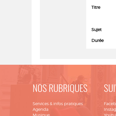
Titre
Sujet
Durée
NOS RUBRIQUES
SUI
Services & infos pratiques
Face
Agenda
Insta
Musique
Youtu