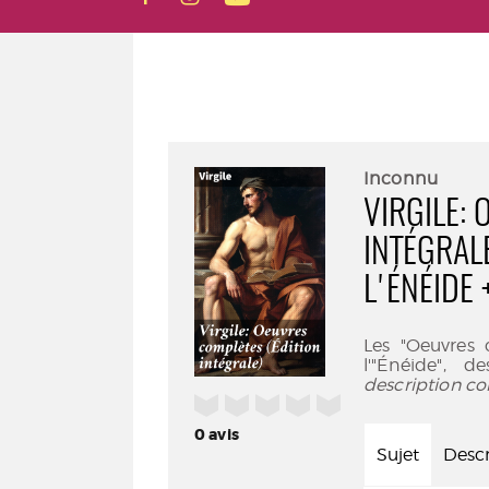
Inconnu
VIRGILE:
INTÉGRAL
L'ÉNÉIDE 
Les "Oeuvres 
l'"Énéide", d
description co
/5
0
avis
Sujet
Descr