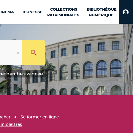
COLLECTIONS
BIBLIOTHÈQUE
CINÉMA
JEUNESSE
PATRIMONIALES
NUMÉRIQUE
Recherche avancée
achat
Se former en ligne
infolettres