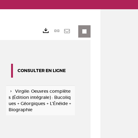
Lien
Exports
permanent
Envoyer
(Nouvelle
par
fenêtre)
mail
CONSULTER EN LIGNE
Virgile: Oeuvres complète
s (Édition intégrale) : Bucoliq
ues + Géorgiques + L'Énéide +
Biographie