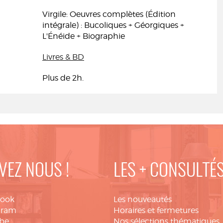
Virgile: Oeuvres complètes (Édition
intégrale) : Bucoliques + Géorgiques +
L'Énéide + Biographie
Livres & BD
Plus de 2h.
VEZ NOUS !
LES + CONSULTÉ
book
Les nouveautés
gram
Horaires et fermetures
be
Nos sélections thématiques