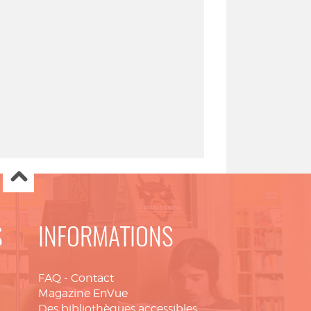
S
INFORMATIONS
FAQ
-
Contact
Magazine EnVue
Des bibliothèques accessibles