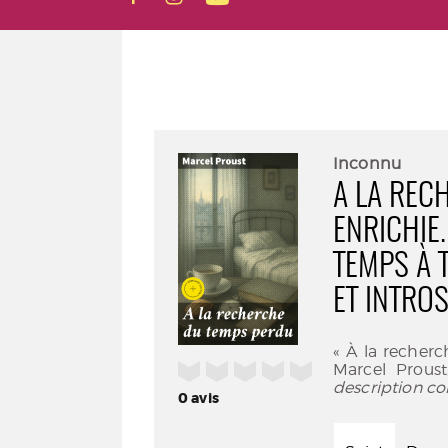
Inconnu
A LA REC
ENRICHIE
TEMPS À 
ET INTRO
« À la reche
/5
Marcel Proust
description co
0
avis