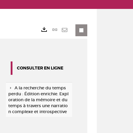
Lien
Exports
permanent
Envoyer
(Nouvelle
par
fenêtre)
mail
CONSULTER EN LIGNE
A la recherche du temps
perdu : Édition enrichie. Expl
oration de la mémoire et du
temps à travers une narratio
n complexe et introspective