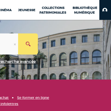
COLLECTIONS
BIBLIOTHÈQUE
CINÉMA
JEUNESSE
PATRIMONIALES
NUMÉRIQUE
Recherche avancée
achat
Se former en ligne
infolettres