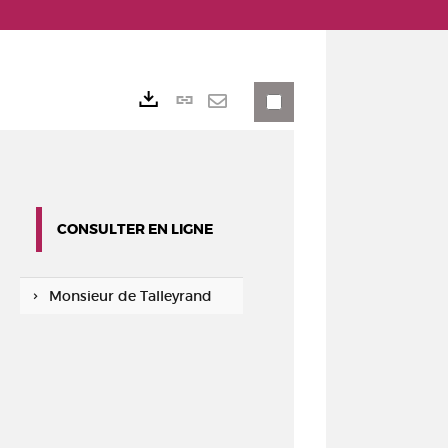
Lien
Exports
permanent
Envoyer
(Nouvelle
par
fenêtre)
mail
CONSULTER EN LIGNE
Monsieur de Talleyrand