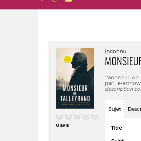
Inconnu
MONSIEUR
"Monsieur de 
par e-artnow
description co
Sujet
Descr
/5
0
avis
Titre