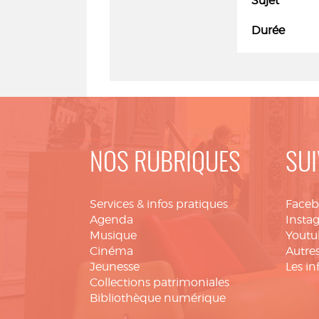
Sujet
Durée
NOS RUBRIQUES
SUI
Services & infos pratiques
Face
Agenda
Insta
Musique
Youtu
Cinéma
Autres
Jeunesse
Les in
Collections patrimoniales
Bibliothèque numérique