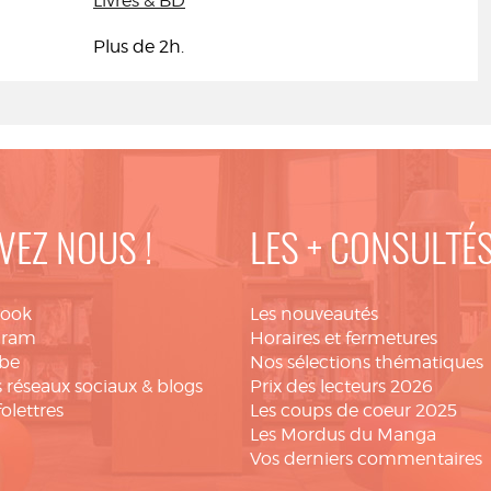
Livres & BD
Plus de 2h.
VEZ NOUS !
LES + CONSULTÉ
book
Les nouveautés
gram
Horaires et fermetures
be
Nos sélections thématiques
 réseaux sociaux & blogs
Prix des lecteurs 2026
folettres
Les coups de coeur 2025
Les Mordus du Manga
Vos derniers commentaires