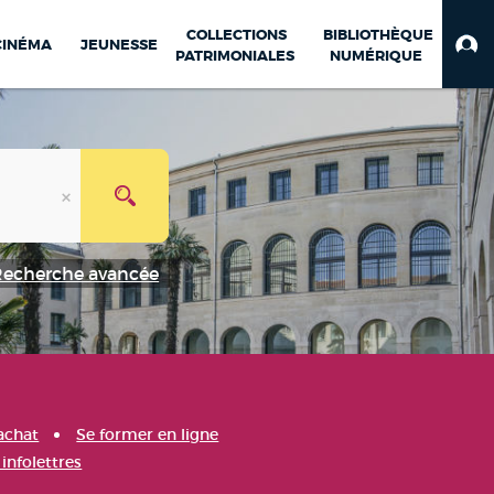
COLLECTIONS
BIBLIOTHÈQUE
CINÉMA
JEUNESSE
PATRIMONIALES
NUMÉRIQUE
Recherche avancée
achat
Se former en ligne
infolettres