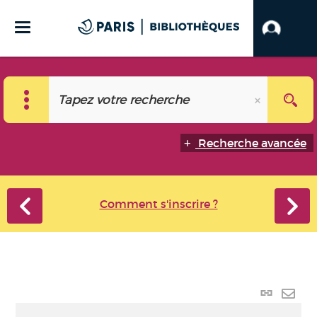
Recherche avancée
Comment s'inscrire ?
Lien
perma
Envo