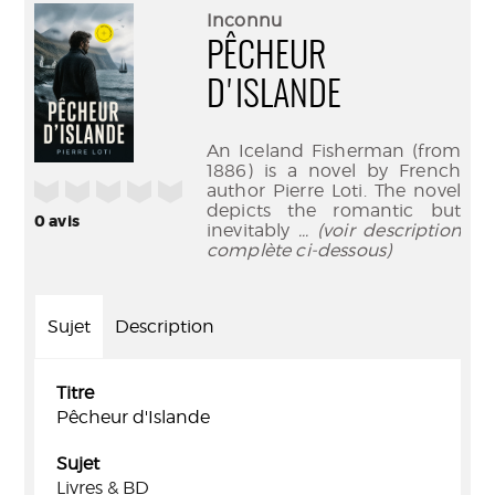
(Nouve
par
Inconnu
fenêtr
mail
PÊCHEUR
D'ISLANDE
An Iceland Fisherman (from
1886) is a novel by French
/5
author Pierre Loti. The novel
depicts the romantic but
0
avis
inevitably
... (voir description
complète ci-dessous)
Sujet
Description
Titre
Pêcheur d'Islande
Sujet
Livres & BD