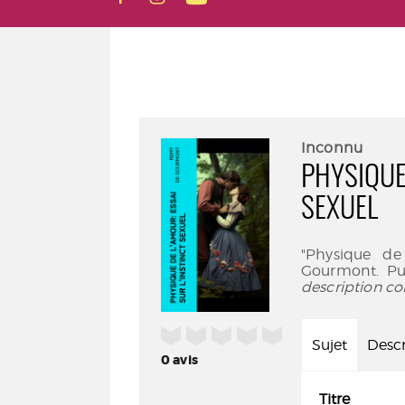
Inconnu
PHYSIQUE
SEXUEL
"Physique de
Gourmont. Pub
description co
/5
Sujet
Descr
0
avis
Titre