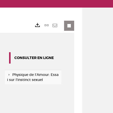
Lien
Exports
permanent
Envoyer
(Nouvelle
par
fenêtre)
mail
CONSULTER EN LIGNE
Physique de l'Amour: Essa
i sur l'instinct sexuel