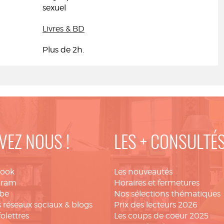
sexuel
Livres & BD
Plus de 2h.
VEZ NOUS !
LES + CONSULTÉ
book
Les nouveautés
gram
Horaires et fermetures
be
Nos sélections thématiques
 réseaux sociaux & blogs
Prix des lecteurs 2026
folettres
Les coups de coeur 2025