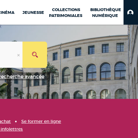
COLLECTIONS
BIBLIOTHÈQUE
CINÉMA
JEUNESSE
PATRIMONIALES
NUMÉRIQUE
Recherche avancée
achat
Se former en ligne
infolettres