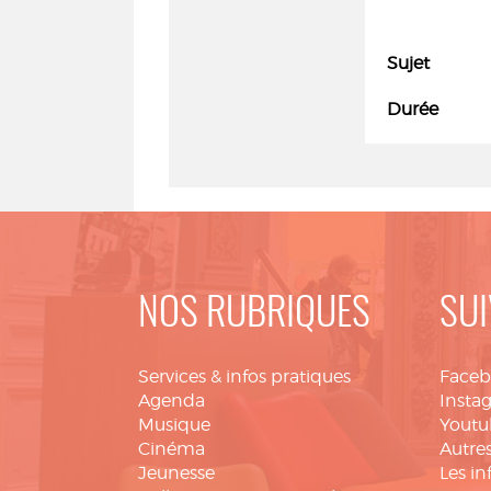
Sujet
Durée
NOS RUBRIQUES
SUI
Services & infos pratiques
Face
Agenda
Insta
Musique
Youtu
Cinéma
Autres
Jeunesse
Les in