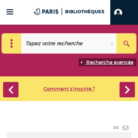
Recherche avancée
Comment s'inscrire ?
Lien
perma
Envo