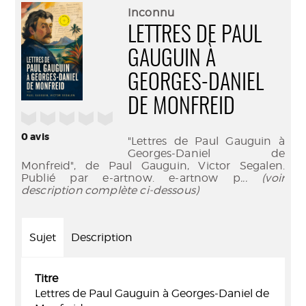
(Nouve
par
Inconnu
fenêtr
mail
LETTRES DE PAUL
GAUGUIN À
GEORGES-DANIEL
DE MONFREID
/5
0
avis
"Lettres de Paul Gauguin à
Georges-Daniel de
Monfreid", de Paul Gauguin, Victor Segalen.
Publié par e-artnow. e-artnow p
... (voir
description complète ci-dessous)
Sujet
Description
Titre
Lettres de Paul Gauguin à Georges-Daniel de