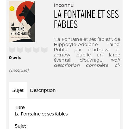
(Nouve
par
Inconnu
fenêtr
mail
LA FONTAINE ET SES
FABLES
"La Fontaine et ses fables", de
Hippolyte-Adolphe Taine.
/5
Publié par e-artnow. e-
artnow publie un large
0
avis
éventail d'ouvrag
... (voir
description complète ci-
dessous)
Sujet
Description
Titre
La Fontaine et ses fables
Sujet