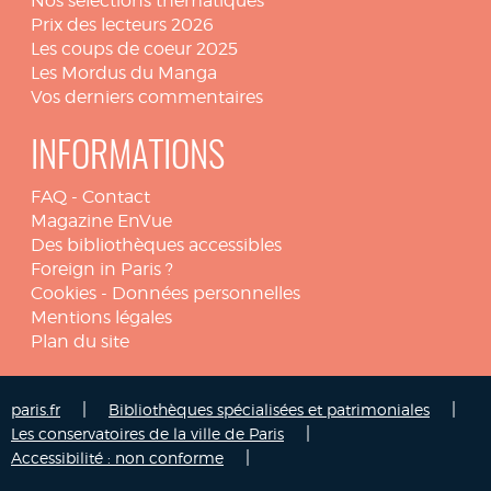
Nos sélections thématiques
Prix des lecteurs 2026
Les coups de coeur 2025
Les Mordus du Manga
Vos derniers commentaires
INFORMATIONS
FAQ
-
Contact
Magazine EnVue
Des bibliothèques accessibles
Foreign in Paris ?
Cookies
-
Données personnelles
Mentions légales
Plan du site
|
|
paris.fr
Bibliothèques spécialisées et patrimoniales
|
Les conservatoires de la ville de Paris
|
Accessibilité : non conforme