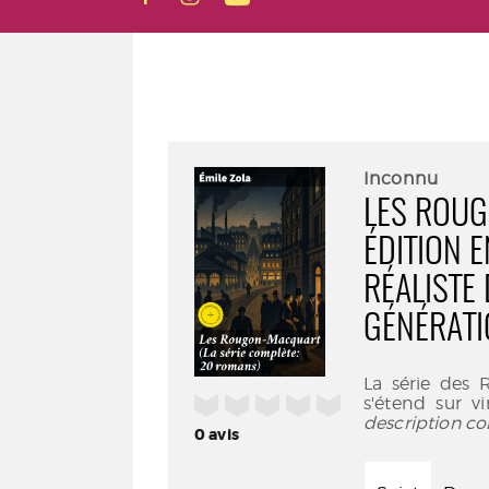
Inconnu
LES ROUG
ÉDITION E
RÉALISTE
GÉNÉRAT
La série des
/5
s'étend sur v
description co
0
avis