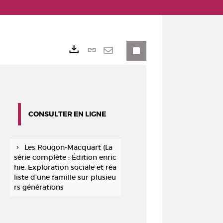
Lien
Exports
permanent
Envoyer
(Nouvelle
par
fenêtre)
mail
CONSULTER EN LIGNE
Les Rougon-Macquart (La
série complète : Édition enric
hie. Exploration sociale et réa
liste d'une famille sur plusieu
rs générations