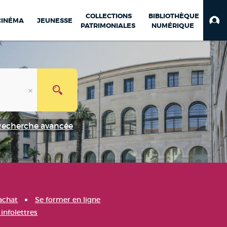
COLLECTIONS
BIBLIOTHÈQUE
CINÉMA
JEUNESSE
PATRIMONIALES
NUMÉRIQUE
Recherche avancée
achat
Se former en ligne
infolettres