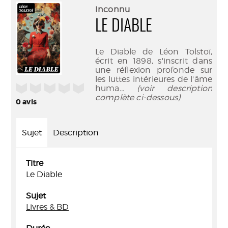
(Nouve
par
Inconnu
fenêtr
mail
LE DIABLE
Le Diable de Léon Tolstoï,
écrit en 1898, s'inscrit dans
une réflexion profonde sur
les luttes intérieures de l'âme
/5
huma
... (voir description
complète ci-dessous)
0
avis
Sujet
Description
Titre
Le Diable
Sujet
Livres & BD