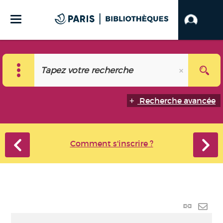
Recherche avancée
Comment s'inscrire ?
Lien
perma
Envo