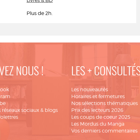
Livres & BD
Plus de 2h.
VEZ NOUS !
LES + CONSULTÉ
book
Les nouveautés
gram
Horaires et fermetures
be
Nos sélections thématiques
 réseaux sociaux & blogs
Prix des lecteurs 2026
folettres
Les coups de coeur 2025
Les Mordus du Manga
Vos derniers commentaires