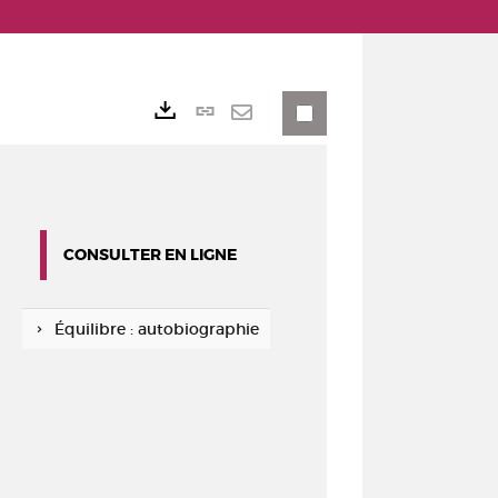
Lien
Exports
permanent
Envoyer
(Nouvelle
par
fenêtre)
mail
CONSULTER EN LIGNE
Équilibre : autobiographie