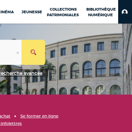
COLLECTIONS
BIBLIOTHÈQUE
CINÉMA
JEUNESSE
PATRIMONIALES
NUMÉRIQUE
Recherche avancée
achat
Se former en ligne
infolettres