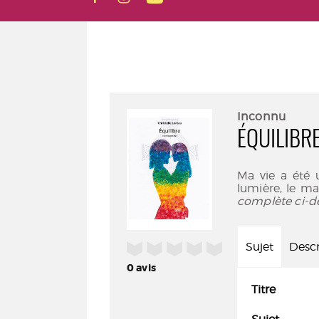
Inconnu
ÉQUILIBR
Ma vie a été 
lumière, le mas
complète ci-d
/5
Sujet
Descr
0
avis
Titre