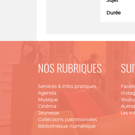
Sujet
Durée
NOS RUBRIQUES
SUI
Services & infos pratiques
Face
Agenda
Insta
Musique
Youtu
Cinéma
Autres
Jeunesse
Les in
Collections patrimoniales
Bibliothèque numérique