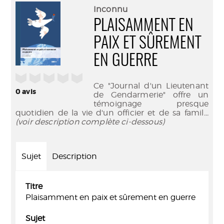
(Nouve
par
Inconnu
fenêtr
mail
PLAISAMMENT EN
PAIX ET SÛREMENT
EN GUERRE
/5
Ce "Journal d'un Lieutenant
0
avis
de Gendarmerie" offre un
témoignage presque
quotidien de la vie d'un officier et de sa famil
...
(voir description complète ci-dessous)
Sujet
Description
Titre
Plaisamment en paix et sûrement en guerre
Sujet