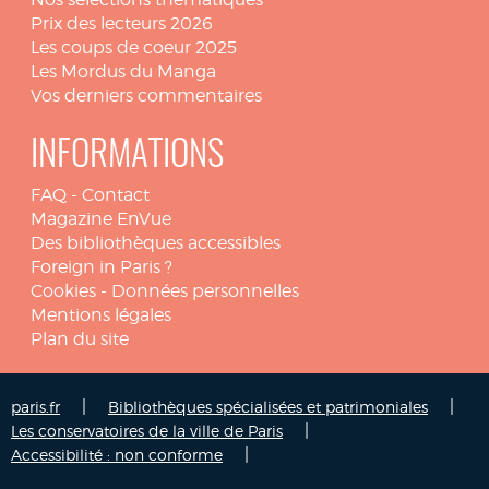
Prix des lecteurs 2026
Les coups de coeur 2025
Les Mordus du Manga
Vos derniers commentaires
INFORMATIONS
FAQ
-
Contact
Magazine EnVue
Des bibliothèques accessibles
Foreign in Paris ?
Cookies
-
Données personnelles
Mentions légales
Plan du site
|
|
paris.fr
Bibliothèques spécialisées et patrimoniales
|
Les conservatoires de la ville de Paris
|
Accessibilité : non conforme