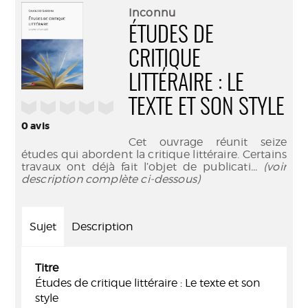
(Nouve
par
Inconnu
fenêtr
mail
ÉTUDES DE
CRITIQUE
LITTÉRAIRE : LE
TEXTE ET SON STYLE
/5
0
avis
Cet ouvrage réunit seize
études qui abordent la critique littéraire. Certains
travaux ont déjà fait l’objet de publicati
... (voir
description complète ci-dessous)
Sujet
Description
Titre
Études de critique littéraire : Le texte et son
style