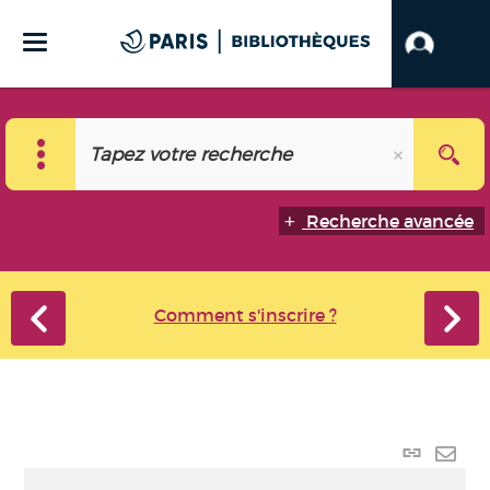
Recherche avancée
Comment s'inscrire ?
Lien
perma
Envo