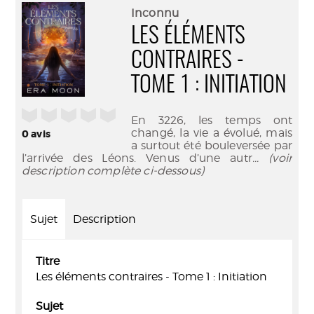
(Nouve
par
Inconnu
fenêtr
mail
LES ÉLÉMENTS
CONTRAIRES -
TOME 1 : INITIATION
/5
En 3226, les temps ont
changé, la vie a évolué, mais
0
avis
a surtout été bouleversée par
l’arrivée des Léons. Venus d’une autr
... (voir
description complète ci-dessous)
Sujet
Description
Titre
Les éléments contraires - Tome 1 : Initiation
Sujet