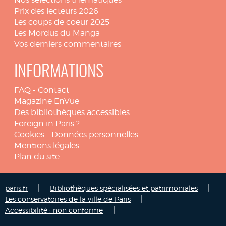
Prix des lecteurs 2026
Les coups de coeur 2025
Les Mordus du Manga
Vos derniers commentaires
INFORMATIONS
FAQ
-
Contact
Magazine EnVue
Des bibliothèques accessibles
Foreign in Paris ?
Cookies
-
Données personnelles
Mentions légales
Plan du site
|
|
paris.fr
Bibliothèques spécialisées et patrimoniales
|
Les conservatoires de la ville de Paris
|
Accessibilité : non conforme