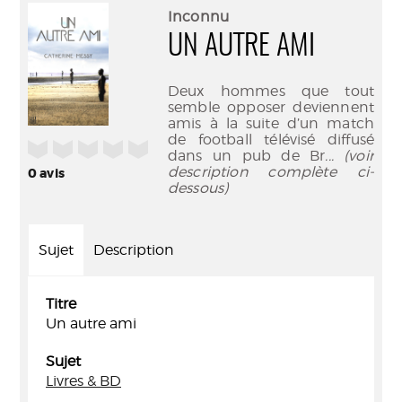
(Nouve
par
Inconnu
fenêtr
mail
UN AUTRE AMI
Deux hommes que tout
semble opposer deviennent
amis à la suite d’un match
de football télévisé diffusé
/5
dans un pub de Br
... (voir
description complète ci-
0
avis
dessous)
Sujet
Description
Titre
Un autre ami
Sujet
Livres & BD