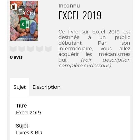
(Nouve
par
Inconnu
fenêtr
mail
EXCEL 2019
Ce livre sur Excel 2019 est
destinée à un public
débutant. Par son
/5
intermédiaire, vous allez
acquérir les mécanismes
0
avis
qui
... (voir description
complète ci-dessous)
Sujet
Description
Titre
Excel 2019
Sujet
Livres & BD