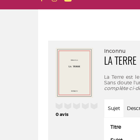
Inconnu
LA TERRE
La Terre est 
Sans doute l’un
complète ci-d
/5
Sujet
Descr
0
avis
Titre