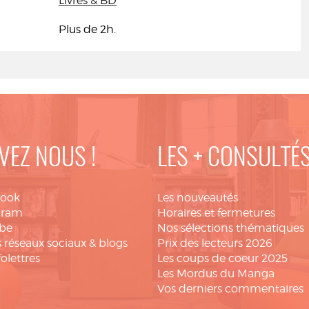
Livres & BD
Plus de 2h.
VEZ NOUS !
LES + CONSULTÉ
book
Les nouveautés
gram
Horaires et fermetures
be
Nos sélections thématiques
 réseaux sociaux & blogs
Prix des lecteurs 2026
folettres
Les coups de coeur 2025
Les Mordus du Manga
Vos derniers commentaires