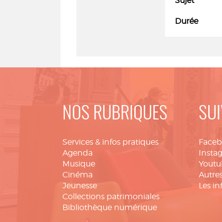
Sujet
Durée
NOS RUBRIQUES
SUI
Services & infos pratiques
Face
Agenda
Insta
Musique
Youtu
Cinéma
Autres
Jeunesse
Les in
Collections patrimoniales
Bibliothèque numérique