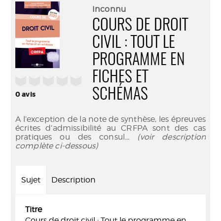
(Nouve
par
Inconnu
fenêtr
mail
COURS DE DROIT
CIVIL : TOUT LE
PROGRAMME EN
FICHES ET
/5
SCHÉMAS
0
avis
A l’exception de la note de synthèse, les épreuves
écrites d’admissibilité au CRFPA sont des cas
pratiques ou des consul
... (voir description
complète ci-dessous)
Sujet
Description
Titre
Cours de droit civil : Tout le programme en