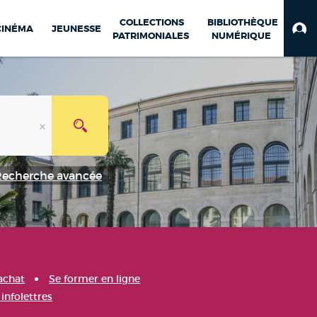
COLLECTIONS
BIBLIOTHÈQUE
CINÉMA
JEUNESSE
PATRIMONIALES
NUMÉRIQUE
Recherche avancée
achat
Se former en ligne
infolettres