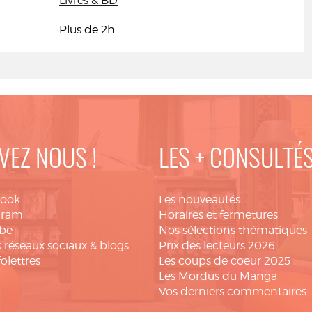
Livres & BD
Plus de 2h.
VEZ NOUS !
LES + CONSULTÉ
book
Les nouveautés
gram
Horaires et fermetures
be
Nos sélections thématiques
 réseaux sociaux & blogs
Prix des lecteurs 2026
folettres
Les coups de coeur 2025
Les Mordus du Manga
Vos derniers commentaires