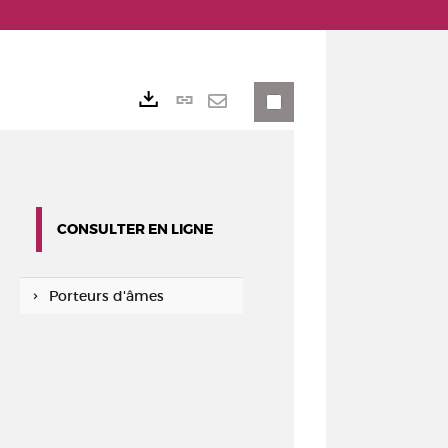
Lien
Exports
permanent
Envoyer
(Nouvelle
par
fenêtre)
mail
CONSULTER EN LIGNE
Porteurs d'âmes