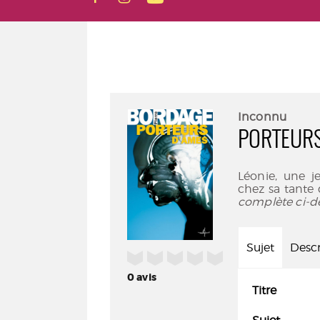
Inconnu
PORTEUR
Léonie, une j
chez sa tante 
complète ci-d
Sujet
Descr
/5
0
avis
Titre