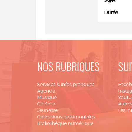
Sujet
Durée
NOS RUBRIQUES
SUI
Services & infos pratiques
Face
Agenda
Insta
Musique
Youtu
Cinéma
Autres
Jeunesse
Les in
Collections patrimoniales
Bibliothèque numérique