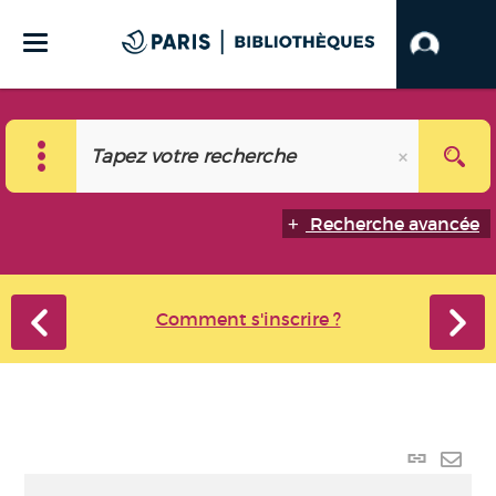
Recherche avancée
Comment s'inscrire ?
Lien
perma
Envo