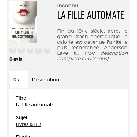
(Nouve
par
Inconnu
fenêtr
mail
LA FILLE AUTOMATE
Fin du XXIe siècle, après le
grand krach énergétique, la
calorie est devenue l'unité la
plus recherchée. Anderson
/5
Lake t
... (voir description
complète ci-dessous)
0
avis
Sujet
Description
Titre
La fille automate
Sujet
Livres & BD