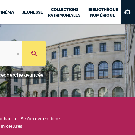
COLLECTIONS
BIBLIOTHÈQUE
CINÉMA
JEUNESSE
PATRIMONIALES
NUMÉRIQUE
Recherche avancée
achat
Se former en ligne
infolettres