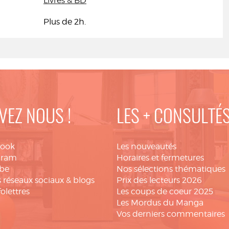
Livres & BD
Plus de 2h.
VEZ NOUS !
LES + CONSULTÉ
book
Les nouveautés
gram
Horaires et fermetures
be
Nos sélections thématiques
 réseaux sociaux & blogs
Prix des lecteurs 2026
folettres
Les coups de coeur 2025
Les Mordus du Manga
Vos derniers commentaires