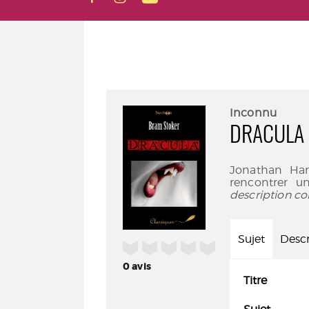
Inconnu
DRACULA
Jonathan Hark
rencontrer u
description co
Sujet
Descr
/5
0
avis
Titre