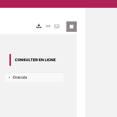
Lien
Exports
permanent
Envoyer
(Nouvelle
par
fenêtre)
mail
CONSULTER EN LIGNE
Dracula