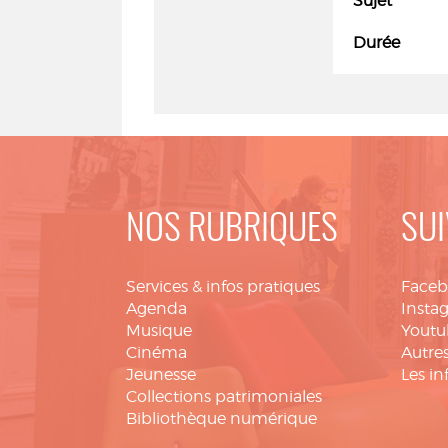
Sujet
Durée
NOS RUBRIQUES
SUI
Services & infos pratiques
Face
Agenda
Insta
Musique
Youtu
Cinéma
Autres
Jeunesse
Les in
Collections patrimoniales
Bibliothèque numérique