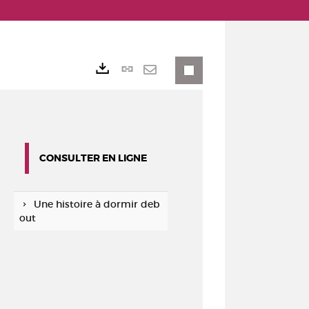
Lien
Exports
permanent
Envoyer
(Nouvelle
par
fenêtre)
mail
CONSULTER EN LIGNE
Une histoire à dormir deb
out