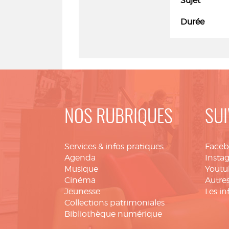
Sujet
Durée
NOS RUBRIQUES
SUI
Services & infos pratiques
Face
Agenda
Insta
Musique
Youtu
Cinéma
Autres
Jeunesse
Les in
Collections patrimoniales
Bibliothèque numérique