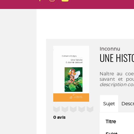
Inconnu
UNE HIST
Naître au coe
savant et po
description co
Sujet
Descr
/5
0
avis
Titre