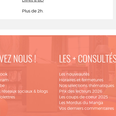
Livres & BD
Plus de 2h.
VEZ NOUS !
LES + CONSULTÉ
book
Les nouveautés
gram
Horaires et fermetures
be
Nos sélections thématiques
 réseaux sociaux & blogs
Prix des lecteurs 2026
folettres
Les coups de coeur 2025
Les Mordus du Manga
Vos derniers commentaires