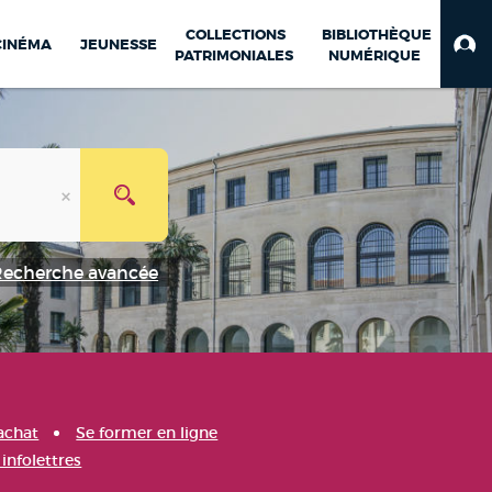
COLLECTIONS
BIBLIOTHÈQUE
CINÉMA
JEUNESSE
PATRIMONIALES
NUMÉRIQUE
Recherche avancée
achat
Se former en ligne
infolettres