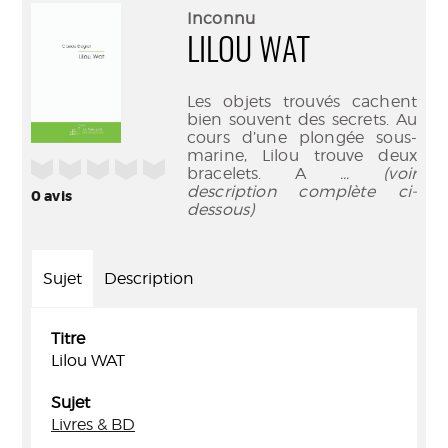
(Nouve
par
Inconnu
fenêtr
mail
LILOU WAT
Les objets trouvés cachent
bien souvent des secrets. Au
cours d’une plongée sous-
marine, Lilou trouve deux
/5
bracelets. A
... (voir
description complète ci-
0
avis
dessous)
Sujet
Description
Titre
Lilou WAT
Sujet
Livres & BD