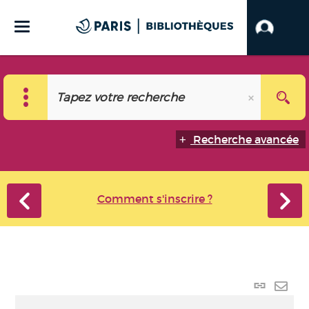
Recherche avancée
Comment s'inscrire ?
Lien
perma
Envo