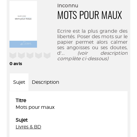
(Nouve
par
Inconnu
fenêtr
mail
MOTS POUR MAUX
Ecrire est la plus grande des
libertés. Poser des mots sur le
papier permet alors calmer
ses angoisses ou ses doutes,
d'
... (voir description
/5
complète ci-dessous)
0
avis
Sujet
Description
Titre
Mots pour maux
Sujet
Livres & BD