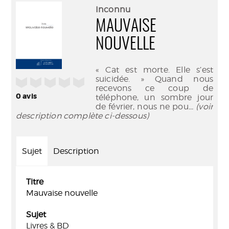
(Nouve
par
Inconnu
fenêtr
mail
MAUVAISE
NOUVELLE
« Cat est morte. Elle s’est
suicidée. » Quand nous
/5
recevons ce coup de
0
avis
téléphone, un sombre jour
de février, nous ne pou
... (voir
description complète ci-dessous)
Sujet
Description
Titre
Mauvaise nouvelle
Sujet
Livres & BD