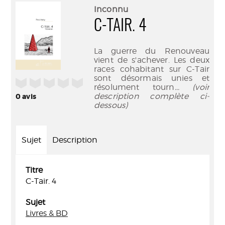
(Nouve
par
Inconnu
fenêtr
mail
C-TAIR. 4
La guerre du Renouveau
vient de s'achever. Les deux
races cohabitant sur C-Tair
sont désormais unies et
/5
résolument tourn
... (voir
description complète ci-
0
avis
dessous)
Sujet
Description
Titre
C-Tair. 4
Sujet
Livres & BD