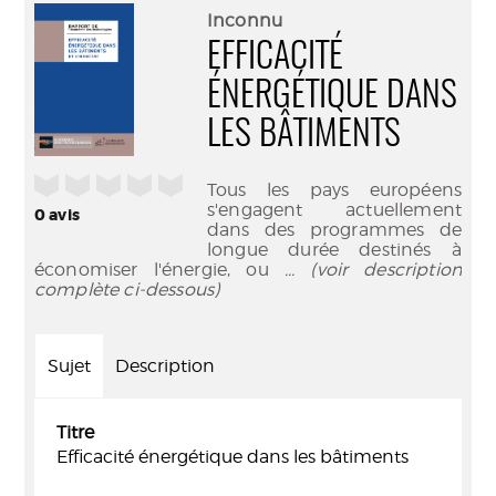
(Nouve
par
Inconnu
fenêtr
mail
EFFICACITÉ
ÉNERGÉTIQUE DANS
LES BÂTIMENTS
/5
Tous les pays européens
s'engagent actuellement
0
avis
dans des programmes de
longue durée destinés à
économiser l'énergie, ou
... (voir description
complète ci-dessous)
Sujet
Description
Titre
Efficacité énergétique dans les bâtiments