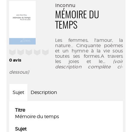
(Nouve
par
Inconnu
fenêtr
mail
MÉMOIRE DU
TEMPS
Les femmes, l'amour, la
nature... Cinquante poèmes
et un hymne à la vie sous
/5
toutes ses formes.A travers
0
avis
les joies et le
... (voir
description complète ci-
dessous)
Sujet
Description
Titre
Mémoire du temps
Sujet