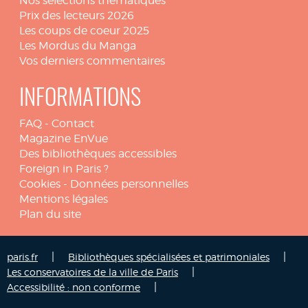
Nos sélections thématiques
Prix des lecteurs 2026
Les coups de coeur 2025
Les Mordus du Manga
Vos derniers commentaires
INFORMATIONS
FAQ
-
Contact
Magazine EnVue
Des bibliothèques accessibles
Foreign in Paris ?
Cookies
-
Données personnelles
Mentions légales
Plan du site
|
|
paris.fr
Bibliothèques spécialisées et patrimoniales
|
Les conservatoires de la ville de Paris
|
Accessibilité : non conforme