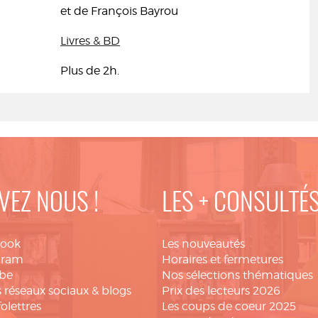
et de François Bayrou
Livres & BD
Plus de 2h.
VEZ NOUS !
LES + CONSULTÉ
book
Les nouveautés
gram
Horaires et fermetures
be
Nos sélections thématiques
 réseaux sociaux & blogs
Prix des lecteurs 2026
folettres
Les coups de coeur 2025