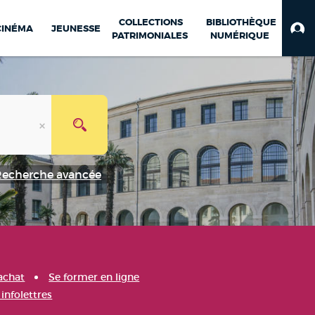
COLLECTIONS
BIBLIOTHÈQUE
CINÉMA
JEUNESSE
PATRIMONIALES
NUMÉRIQUE
Recherche avancée
achat
Se former en ligne
infolettres