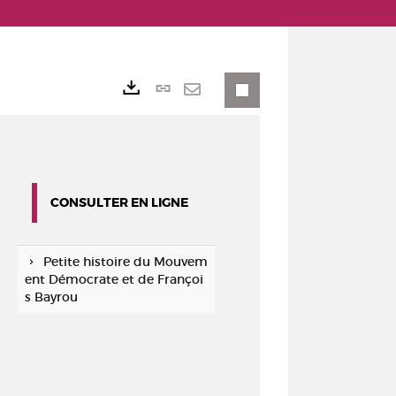
Lien
Exports
permanent
Envoyer
(Nouvelle
par
fenêtre)
mail
CONSULTER EN LIGNE
Petite histoire du Mouvem
ent Démocrate et de Françoi
s Bayrou