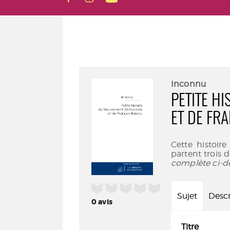
Inconnu
PETITE H
ET DE FR
Cette histoir
partent trois d
complète ci-d
/5
Sujet
Descr
0
avis
Titre