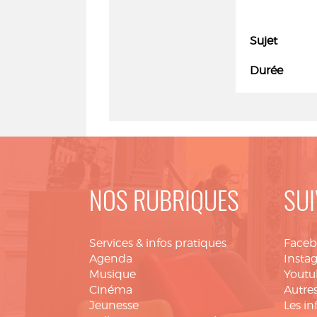
Sujet
Durée
NOS RUBRIQUES
SUI
Services & infos pratiques
Face
Agenda
Insta
Musique
Youtu
Cinéma
Autres
Jeunesse
Les in